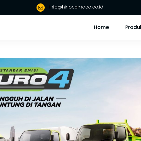
info@hinocemaco.co.id

Home
Produ