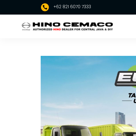
+62 821 6070 7333
