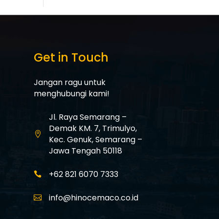
Get in Touch
Jangan ragu untuk
menghubungi kami!
Jl. Raya Semarang –
Demak KM. 7,
Trimulyo,

Kec. Genuk,
Semarang –
Jawa Tengah 50118
+62 821 6070 7333

info@hinocemaco.co.id
