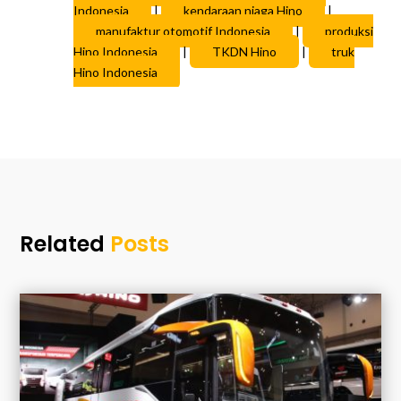
Indonesia
|
kendaraan niaga Hino
|
manufaktur otomotif Indonesia
|
produksi
Hino Indonesia
|
TKDN Hino
|
truk
Hino Indonesia
Related
Posts