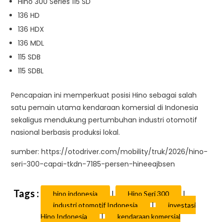
Hino 300 Series 115 SD
136 HD
136 HDX
136 MDL
115 SDB
115 SDBL
Pencapaian ini memperkuat posisi Hino sebagai salah
satu pemain utama kendaraan komersial di Indonesia
sekaligus mendukung pertumbuhan industri otomotif
nasional berbasis produksi lokal.
sumber: https://otodriver.com/mobility/truk/2026/hino-
seri-300-capai-tkdn-7185-persen-hineeajbsen
hino indonesia
|
Hino Seri 300
|
industri otomotif Indonesia
|
investasi
Hino Indonesia
|
kendaraan komersial