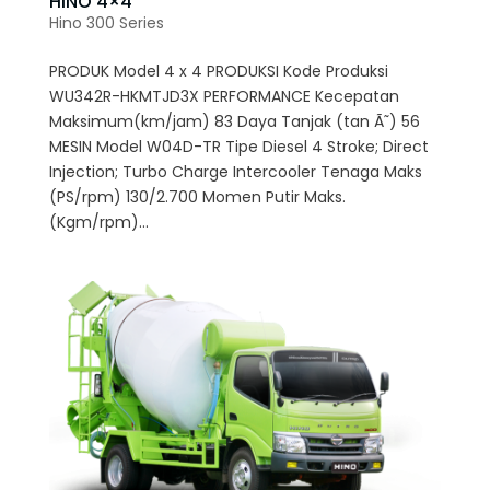
HINO 4×4
Hino 300 Series
PRODUK Model 4 x 4 PRODUKSI Kode Produksi
WU342R-HKMTJD3X PERFORMANCE Kecepatan
Maksimum(km/jam) 83 Daya Tanjak (tan Ã˜) 56
MESIN Model W04D-TR Tipe Diesel 4 Stroke; Direct
Injection; Turbo Charge Intercooler Tenaga Maks
(PS/rpm) 130/2.700 Momen Putir Maks.
(Kgm/rpm)...