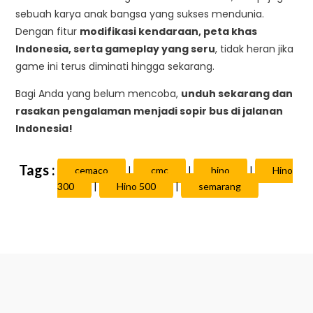
sebuah karya anak bangsa yang sukses mendunia.
Dengan fitur
modifikasi kendaraan, peta khas
Indonesia, serta gameplay yang seru
, tidak heran jika
game ini terus diminati hingga sekarang.
Bagi Anda yang belum mencoba,
unduh sekarang dan
rasakan pengalaman menjadi sopir bus di jalanan
Indonesia!
cemaco
|
cmc
|
hino
|
Hino
300
|
Hino 500
|
semarang