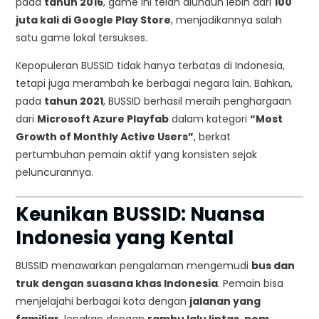
pada
tahun 2016
, game ini telah diunduh lebih dari
100
juta kali di Google Play Store
, menjadikannya salah
satu game lokal tersukses.
Kepopuleran BUSSID tidak hanya terbatas di Indonesia,
tetapi juga merambah ke berbagai negara lain. Bahkan,
pada
tahun 2021
, BUSSID berhasil meraih penghargaan
dari
Microsoft Azure Playfab
dalam kategori
“Most
Growth of Monthly Active Users”
, berkat
pertumbuhan pemain aktif yang konsisten sejak
peluncurannya.
Keunikan BUSSID: Nuansa
Indonesia yang Kental
BUSSID menawarkan pengalaman mengemudi
bus dan
truk dengan suasana khas Indonesia
. Pemain bisa
menjelajahi berbagai kota dengan
jalanan yang
familiar
, lengkap dengan
rambu lalu lintas, pom