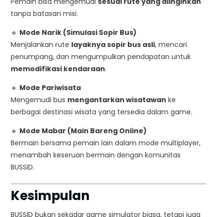
Pemain bisa mengemudi
sesuai rute yang diinginkan
tanpa batasan misi.
🔹
Mode Narik (Simulasi Sopir Bus)
Menjalankan rute
layaknya sopir bus asli
, mencari
penumpang, dan mengumpulkan pendapatan untuk
memodifikasi kendaraan
.
🔹
Mode Pariwisata
Mengemudi bus
mengantarkan wisatawan
ke
berbagai destinasi wisata yang tersedia dalam game.
🔹
Mode Mabar (Main Bareng Online)
Bermain bersama pemain lain dalam mode multiplayer,
menambah keseruan bermain dengan komunitas
BUSSID.
Kesimpulan
BUSSID bukan sekadar game simulator biasa, tetapi juga