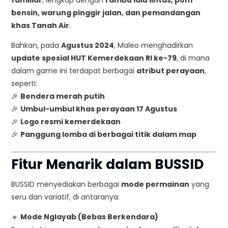
bensin, warung pinggir jalan, dan pemandangan
khas Tanah Air
.
Bahkan, pada
Agustus 2024
, Maleo menghadirkan
update spesial HUT Kemerdekaan RI ke-79
, di mana
dalam game ini terdapat berbagai
atribut perayaan
,
seperti:
🎉
Bendera merah putih
🎉
Umbul-umbul khas perayaan 17 Agustus
🎉
Logo resmi kemerdekaan
🎉
Panggung lomba di berbagai titik dalam map
Fitur Menarik dalam BUSSID
BUSSID menyediakan berbagai
mode permainan
yang
seru dan variatif, di antaranya:
🔹
Mode Nglayab (Bebas Berkendara)