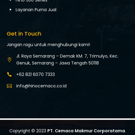
Hino 500 Series
Layanan Purna Jual
Get in Touch
Jangan ragu untuk menghubungi kami!
Jl. Raya Semarang – Demak KM. 7,
Trimulyo, Kec.

Genuk,
Semarang – Jawa Tengah 50118
+62 821 6070 7333

info@hinocemaco.co.id

Copyright © 2023
PT. Cemaco Makmur Corporatama
.