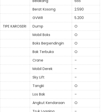
Belakang
655
Berat Kosong
2.590
GVWR
5.200
TIPE KAROSERI
Dump
O
Mobil Boks
O
Boks Berpendingin
O
Bak Terbuka
O
Crane
–
Mobil Derek
–
Sky Lift
–
Tangki
O
Los Bak
–
Angkut Kendaraan
O
Truk Logging
–