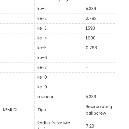
ke-1
5.339
ke-2
2.792
ke-3
1.593
ke-4
1.000
ke-5
0.788
ke-6
ke-7
–
ke-8
–
ke-9
–
mundur
5.339
Recirculating
KEMUDI
Tipe
ball Screw
Radius Putar Min.
7.28