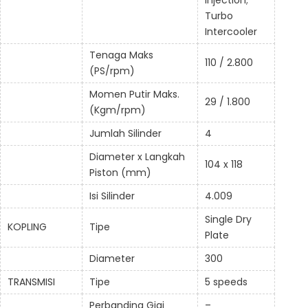
Injection;
Turbo
Intercooler
Tenaga Maks
110 / 2.800
(PS/rpm)
Momen Putir Maks.
29 / 1.800
(Kgm/rpm)
Jumlah Silinder
4
Diameter x Langkah
104 x 118
Piston (mm)
Isi Silinder
4.009
Single Dry
KOPLING
Tipe
Plate
Diameter
300
TRANSMISI
Tipe
5 speeds
Perbanding Gigi
–