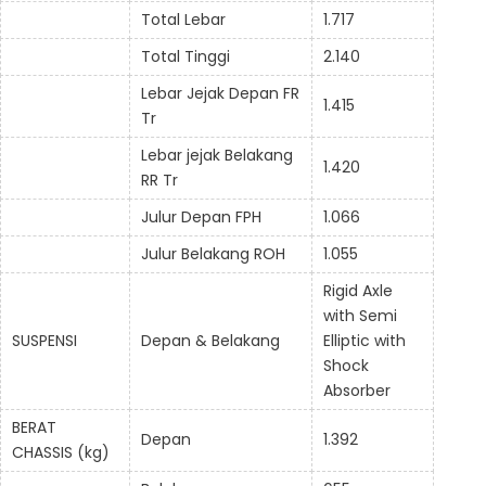
Total Lebar
1.717
Total Tinggi
2.140
Lebar Jejak Depan FR
1.415
Tr
Lebar jejak Belakang
1.420
RR Tr
Julur Depan FPH
1.066
Julur Belakang ROH
1.055
Rigid Axle
with Semi
SUSPENSI
Depan & Belakang
Elliptic with
Shock
Absorber
BERAT
Depan
1.392
CHASSIS (kg)