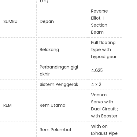
(m)
Reverse
Elliot, I-
SUMBU
Depan
Section
Beam
Full floating
Belakang
type with
hypoid gear
Perbandingan gigi
4.625
akhir
Sistem Penggerak
4 x 2
Vacum
Servo with
REM
Rem Utama
Dual Circuit ;
with Booster
With on
Rem Pelambat
Exhaust Pipe