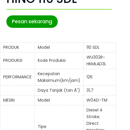
Pesan sekarang
PRODUK
Model
110 SDL
WU302R-
PRODUKSI
Kode Produksi
HKMLAD3L
Kecepatan
PERFORMANCE
126
Maksimum(km/jam)
Daya Tanjak (tan Ã˜)
31,7
MESIN
Model
W04D-TM
Diesel 4
Stroke;
Direct
Tipe