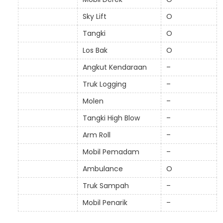
Sky Lift
O
Tangki
O
Los Bak
O
Angkut Kendaraan
–
Truk Logging
–
Molen
–
Tangki High Blow
–
Arm Roll
–
Mobil Pemadam
–
Ambulance
O
Truk Sampah
–
Mobil Penarik
–