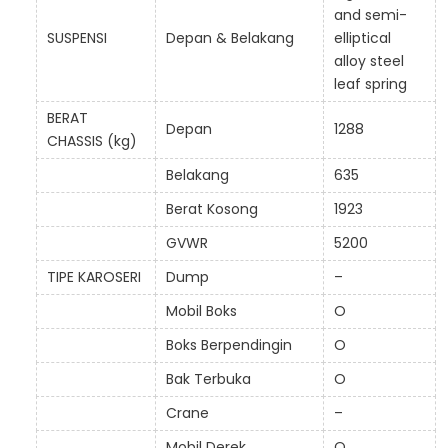
and semi-
SUSPENSI
Depan & Belakang
elliptical
alloy steel
leaf spring
BERAT
Depan
1288
CHASSIS (kg)
Belakang
635
Berat Kosong
1923
GVWR
5200
TIPE KAROSERI
Dump
–
Mobil Boks
O
Boks Berpendingin
O
Bak Terbuka
O
Crane
–
Mobil Derek
O