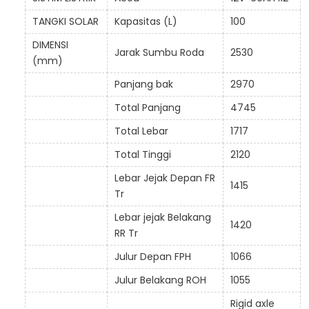
TANGKI SOLAR
Kapasitas (L)
100
DIMENSI
Jarak Sumbu Roda
2530
(mm)
Panjang bak
2970
Total Panjang
4745
Total Lebar
1717
Total Tinggi
2120
Lebar Jejak Depan FR
1415
Tr
Lebar jejak Belakang
1420
RR Tr
Julur Depan FPH
1066
Julur Belakang ROH
1055
Rigid axle