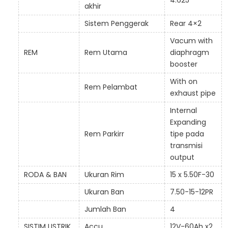
4.625
akhir
Sistem Penggerak
Rear 4×2
Vacum with
REM
Rem Utama
diaphragm
booster
With on
Rem Pelambat
exhaust pipe
Internal
Expanding
Rem Parkirr
tipe pada
transmisi
output
RODA & BAN
Ukuran Rim
15 x 5.50F-30
Ukuran Ban
7.50-15-12PR
Jumlah Ban
4
SISTIM LISTRIK
Accu
12V-60Ah x2