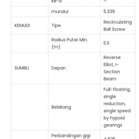
ke-9
–
mundur
5.339
Recirculating
KEMUDI
Tipe
Ball Screw
Radius Putar Min.
5.5
(m)
Reverse
Elliot, I-
SUMBU
Depan
Section
Beam
Full-floating,
single
reduction,
Belakang
single speed
by hypoid
gearings
Perbandingan gigi