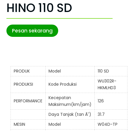
HINO 110 SD
Pesan sekarang
PRODUK
Model
110 SD
WU302R-
PRODUKSI
Kode Produksi
HKMLHD3
Kecepatan
PERFORMANCE
126
Maksimum(km/jam)
Daya Tanjak (tan Ã˜)
31.7
MESIN
Model
W04D-TP