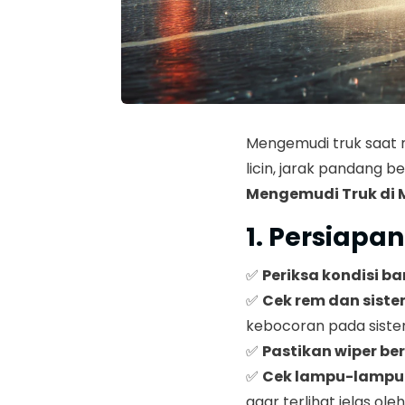
Mengemudi truk saat 
licin, jarak pandang 
Mengemudi Truk di 
1. Persiapa
✅
Periksa kondisi ba
✅
Cek rem dan sist
kebocoran pada siste
✅
Pastikan wiper be
✅
Cek lampu-lampu
agar terlihat jelas ole