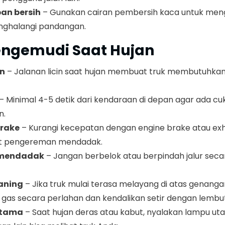
an bersih
– Gunakan cairan pembersih kaca untuk men
nghalangi pandangan.
Mengemudi Saat Hujan
an
– Jalanan licin saat hujan membuat truk membutuhka
– Minimal 4-5 detik dari kendaraan di depan agar ada cu
n.
rake
– Kurangi kecepatan dengan engine brake atau exh
at pengereman mendadak.
 mendadak
– Jangan berbelok atau berpindah jalur secar
aning
– Jika truk mulai terasa melayang di atas genangan
l gas secara perlahan dan kendalikan setir dengan lembut
utama
– Saat hujan deras atau kabut, nyalakan lampu u