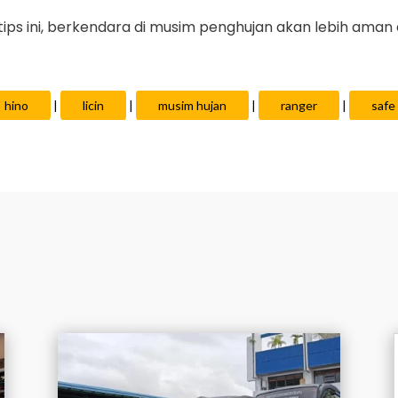
s ini, berkendara di musim penghujan akan lebih aman 
hino
|
licin
|
musim hujan
|
ranger
|
safe