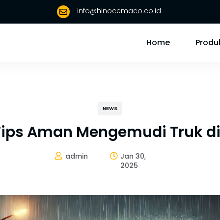
info@hinocemaco.co.id

Home
Produ
NEWS
 Tips Aman Mengemudi Truk 
admin
Jan 30,


2025