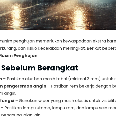
musim penghujan memerlukan kewaspadaan ekstra karen
berkurang, dan risiko kecelakaan meningkat. Berikut bebe
Musim Penghujan
:
n Sebelum Berangkat
n
– Pastikan alur ban masih tebal (minimal 3 mm) untuk 
em pengereman angin
– Pastikan rem bekerja dengan ba
m angin.
rfungsi
– Gunakan wiper yang masih elastis untuk visibilita
– Pastikan lampu utama, lampu rem, dan lampu sein me
h pengguna jalan lain.