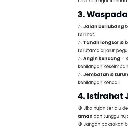
hazard!) agar kendaraa
3. Waspad
⚠️
Jalan berlubang t
terlihat.
⚠️
Tanah longsor & b
terutama di jalur peg
⚠️
Angin kencang
– S
kehilangan keseimban
⚠️
Jembatan & turuna
kehilangan kendali.
4. Istiraha
🛑 Jika hujan terlalu 
aman
dan tunggu huj
🛑 Jangan paksakan be