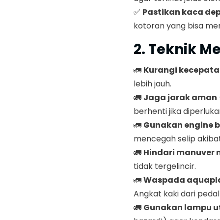
✅
Pastikan kaca dep
kotoran yang bisa me
2. Teknik 
🚛
Kurangi kecepat
lebih jauh.
🚛
Jaga jarak aman
berhenti jika diperluka
🚛
Gunakan engine b
mencegah selip akib
🚛
Hindari manuver
tidak tergelincir.
🚛
Waspada aquapl
Angkat kaki dari peda
🚛
Gunakan lampu 