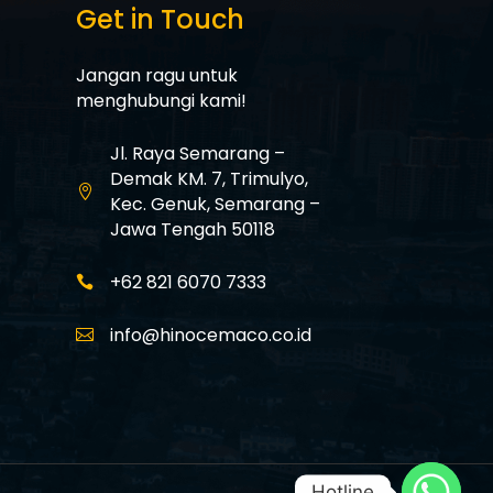
Get in Touch
Jangan ragu untuk
menghubungi kami!
Jl. Raya Semarang –
Demak KM. 7,
Trimulyo,

Kec. Genuk,
Semarang –
Jawa Tengah 50118
+62 821 6070 7333

info@hinocemaco.co.id

Hotline