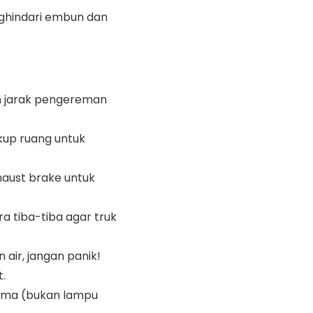
ghindari embun dan
n jarak pengereman
kup ruang untuk
aust brake untuk
a tiba-tiba agar truk
 air, jangan panik!
.
tama (bukan lampu