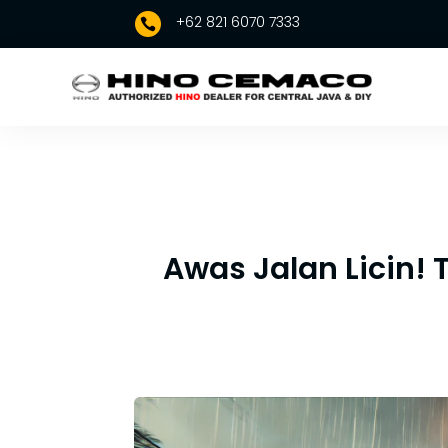
+62 821 6070 7333

Awas Jalan Licin!