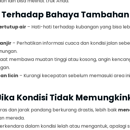
n lain bisa melihat truk Anda.
a Terhadap Bahaya Tambahan
ertutup air
– Hati-hati terhadap kubangan yang bisa leb
anjir
– Perhatikan informasi cuaca dan kondisi jalan seb
unungan.
aat membawa muatan tinggi atau kosong, angin kencan
gan.
n licin
– Kurangi kecepatan sebelum memasuki area ini
t Jika Kondisi Tidak Memungki
deras dan jarak pandang berkurang drastis, lebih baik
mene
an mereda.
rkendara dalam kondisi lelah atau mengantuk, apalagi s